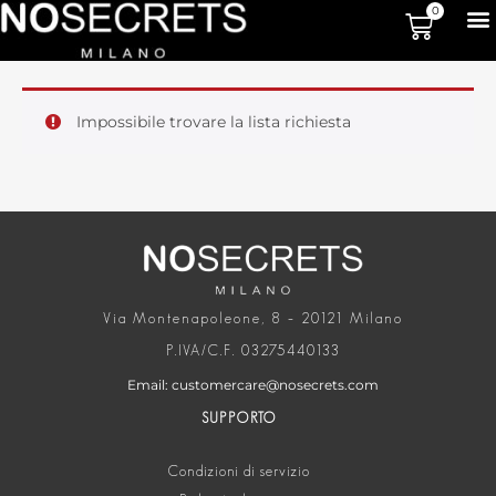
0
Impossibile trovare la lista richiesta
Via Montenapoleone, 8 – 20121 Milano
P.IVA/C.F. 03275440133
Email: customercare@nosecrets.com
SUPPORTO
Condizioni di servizio