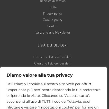
Richiesta di recesso
Taglie
Privacy policy
Cookie policy
Contatti
Iscrizione alla Newsletter
LISTA DEI DESIDERI
Cerca una lista dei desideri
Crea una lista dei desideri
Diamo valore alla tua privacy
SOCIAL
Utilizziamo i cookie sul nostro sito Web per offrirti
l'esperienza più pertinente ricordando le tue preferenze
e ripetendo le visite. Cliccando su "Accetta tutto",
acconsenti all'uso di TUTTI i cookie. Tuttavia, puoi
rifiutare e visitare "Impostazioni cookie" per fornire un