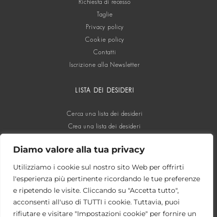
Richiesta di recesso
Taglie
Privacy policy
Cookie policy
Contatti
Iscrizione alla Newsletter
LISTA DEI DESIDERI
Cerca una lista dei desideri
Crea una lista dei desideri
Diamo valore alla tua privacy
SOCIAL
Utilizziamo i cookie sul nostro sito Web per offrirti
l'esperienza più pertinente ricordando le tue preferenze
e ripetendo le visite. Cliccando su "Accetta tutto",
acconsenti all'uso di TUTTI i cookie. Tuttavia, puoi
rifiutare e visitare "Impostazioni cookie" per fornire un