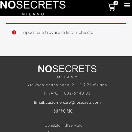
0
Impossibile trovare la lista richiesta
Via Montenapoleone, 8 – 20121 Milano
P.IVA/C.F. 03275440133
Email: customercare@nosecrets.com
SUPPORTO
Condizioni di servizio