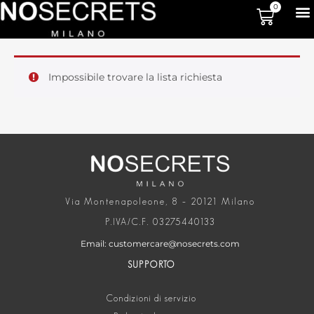
0
Impossibile trovare la lista richiesta
Via Montenapoleone, 8 – 20121 Milano
P.IVA/C.F. 03275440133
Email: customercare@nosecrets.com
SUPPORTO
Condizioni di servizio