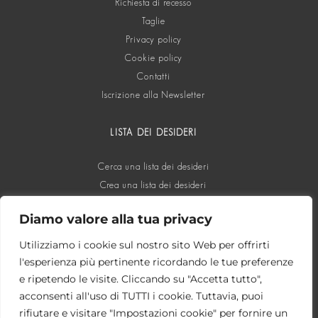
Richiesta di recesso
Taglie
Privacy policy
Cookie policy
Contatti
Iscrizione alla Newsletter
LISTA DEI DESIDERI
Cerca una lista dei desideri
Crea una lista dei desideri
Diamo valore alla tua privacy
SOCIAL
Utilizziamo i cookie sul nostro sito Web per offrirti
l'esperienza più pertinente ricordando le tue preferenze
e ripetendo le visite. Cliccando su "Accetta tutto",
acconsenti all'uso di TUTTI i cookie. Tuttavia, puoi
rifiutare e visitare "Impostazioni cookie" per fornire un