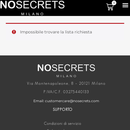
0
Impossibile trovare la lista richiesta
Via Montenapoleone, 8 – 20121 Milano
P.IVA/C.F. 03275440133
Email: customercare@nosecrets.com
SUPPORTO
Condizioni di servizio