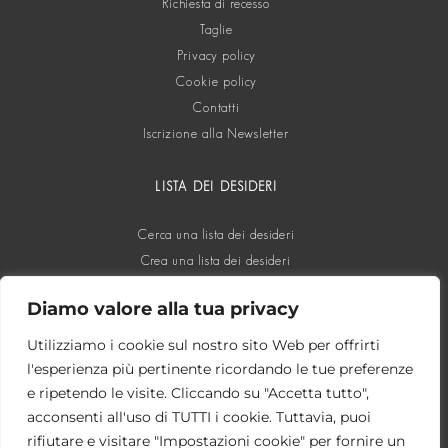
Richiesta di recesso
Taglie
Privacy policy
Cookie policy
Contatti
Iscrizione alla Newsletter
LISTA DEI DESIDERI
Cerca una lista dei desideri
Crea una lista dei desideri
Diamo valore alla tua privacy
SOCIAL
Utilizziamo i cookie sul nostro sito Web per offrirti
l'esperienza più pertinente ricordando le tue preferenze
e ripetendo le visite. Cliccando su "Accetta tutto",
acconsenti all'uso di TUTTI i cookie. Tuttavia, puoi
rifiutare e visitare "Impostazioni cookie" per fornire un