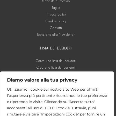
Richiesta di recesso
Taglie
Privacy policy
Cookie policy
Contatti
Iscrizione alla Newsletter
LISTA DEI DESIDERI
Cerca una lista dei desideri
Crea una lista dei desideri
Diamo valore alla tua privacy
SOCIAL
Utilizziamo i cookie sul nostro sito Web per offrirti
l'esperienza più pertinente ricordando le tue preferenze
e ripetendo le visite. Cliccando su "Accetta tutto",
acconsenti all'uso di TUTTI i cookie. Tuttavia, puoi
rifiutare e visitare "Impostazioni cookie" per fornire un