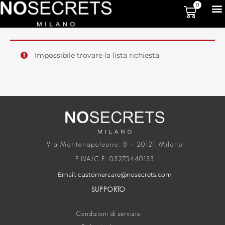
0
Impossibile trovare la lista richiesta
Via Montenapoleone, 8 – 20121 Milano
P.IVA/C.F. 03275440133
Email: customercare@nosecrets.com
SUPPORTO
Condizioni di servizio