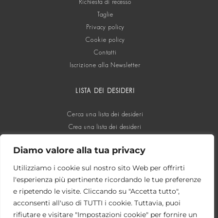
Richiesta di recesso
Taglie
Privacy policy
Cookie policy
Contatti
Iscrizione alla Newsletter
LISTA DEI DESIDERI
Cerca una lista dei desideri
Crea una lista dei desideri
Diamo valore alla tua privacy
SOCIAL
Utilizziamo i cookie sul nostro sito Web per offrirti
l'esperienza più pertinente ricordando le tue preferenze
e ripetendo le visite. Cliccando su "Accetta tutto",
acconsenti all'uso di TUTTI i cookie. Tuttavia, puoi
rifiutare e visitare "Impostazioni cookie" per fornire un