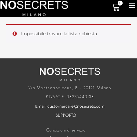
0
Impossibile trovare la lista richiesta
Via Montenapoleone, 8 – 20121 Milano
P.IVA/C.F. 03275440133
Email: customercare@nosecrets.com
SUPPORTO
Condizioni di servizio