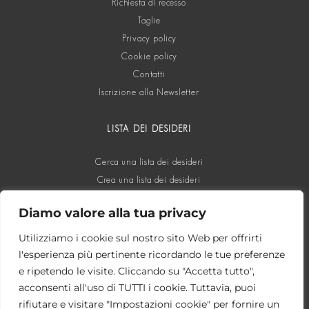
Richiesta di recesso
Taglie
Privacy policy
Cookie policy
Contatti
Iscrizione alla Newsletter
LISTA DEI DESIDERI
Cerca una lista dei desideri
Crea una lista dei desideri
Diamo valore alla tua privacy
SOCIAL
Utilizziamo i cookie sul nostro sito Web per offrirti
l'esperienza più pertinente ricordando le tue preferenze
e ripetendo le visite. Cliccando su "Accetta tutto",
acconsenti all'uso di TUTTI i cookie. Tuttavia, puoi
rifiutare e visitare "Impostazioni cookie" per fornire un