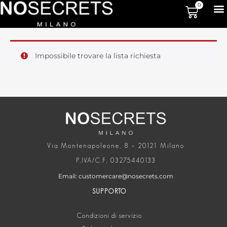
0
Impossibile trovare la lista richiesta
Via Montenapoleone, 8 – 20121 Milano
P.IVA/C.F. 03275440133
Email: customercare@nosecrets.com
SUPPORTO
Condizioni di servizio