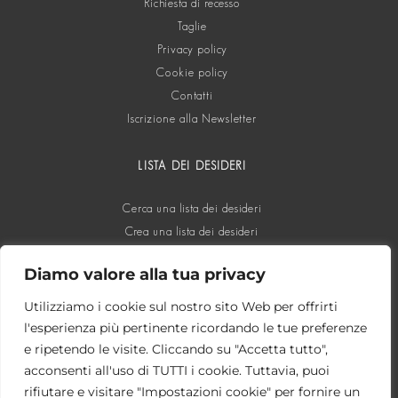
Richiesta di recesso
Taglie
Privacy policy
Cookie policy
Contatti
Iscrizione alla Newsletter
LISTA DEI DESIDERI
Cerca una lista dei desideri
Crea una lista dei desideri
Diamo valore alla tua privacy
SOCIAL
Utilizziamo i cookie sul nostro sito Web per offrirti
l'esperienza più pertinente ricordando le tue preferenze
e ripetendo le visite. Cliccando su "Accetta tutto",
acconsenti all'uso di TUTTI i cookie. Tuttavia, puoi
rifiutare e visitare "Impostazioni cookie" per fornire un