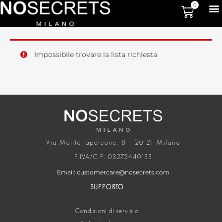
0
Impossibile trovare la lista richiesta
Via Montenapoleone, 8 – 20121 Milano
P.IVA/C.F. 03275440133
Email: customercare@nosecrets.com
SUPPORTO
Condizioni di servizio