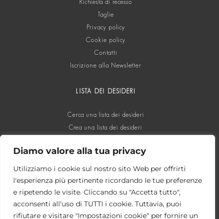
Richiesta di recesso
Taglie
Privacy policy
Cookie policy
Contatti
Iscrizione alla Newsletter
LISTA DEI DESIDERI
Cerca una lista dei desideri
Crea una lista dei desideri
Diamo valore alla tua privacy
SOCIAL
Utilizziamo i cookie sul nostro sito Web per offrirti
l'esperienza più pertinente ricordando le tue preferenze
e ripetendo le visite. Cliccando su "Accetta tutto",
acconsenti all'uso di TUTTI i cookie. Tuttavia, puoi
rifiutare e visitare "Impostazioni cookie" per fornire un