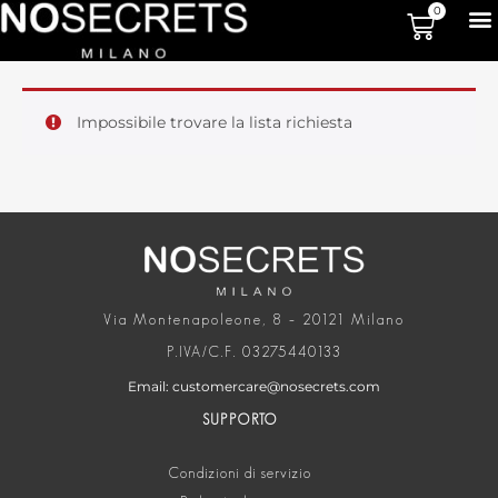
0
Impossibile trovare la lista richiesta
Via Montenapoleone, 8 – 20121 Milano
P.IVA/C.F. 03275440133
Email: customercare@nosecrets.com
SUPPORTO
Condizioni di servizio