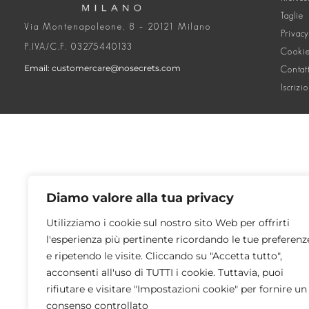
Taglie
Via Montenapoleone, 8 – 20121 Milano
Privacy
P.IVA/C.F. 03275440133
Cookie
Email: customercare@nosecrets.com
Contat
Iscrizi
Diamo valore alla tua privacy
Utilizziamo i cookie sul nostro sito Web per offrirti
l'esperienza più pertinente ricordando le tue preferenz
e ripetendo le visite. Cliccando su "Accetta tutto",
acconsenti all'uso di TUTTI i cookie. Tuttavia, puoi
rifiutare e visitare "Impostazioni cookie" per fornire un
consenso controllato