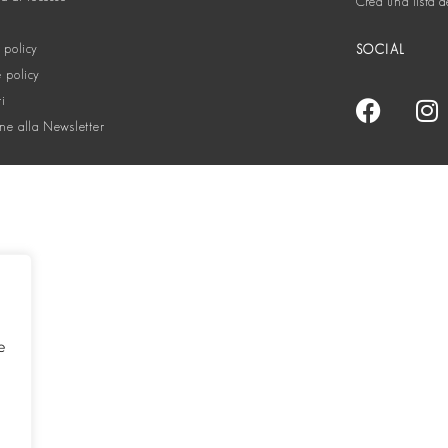
Crea una lista d
 policy
SOCIAL
 policy
ti
one alla Newsletter
e