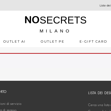
Liste dei
NO
SECRETS
MILANO
OUTLET AI
OUTLET PE
E-GIFT CARD
ORTO
LISTA DEI DES
oni di servizio
Cerca una lista 
ta di recesso