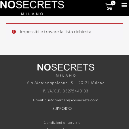
0
Impossibile trovare la lista richiesta
Via Montenapoleone, 8 – 20121 Milano
P.IVA/C.F. 03275440133
Email: customercare@nosecrets.com
SUPPORTO
Condizioni di servizio