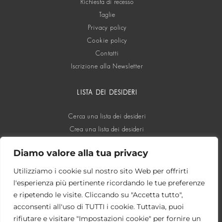
Richiesta di recesso
Taglie
Privacy policy
Cookie policy
Contatti
Iscrizione alla Newsletter
LISTA DEI DESIDERI
Cerca una lista dei desideri
Crea una lista dei desideri
Diamo valore alla tua privacy
SOCIAL
Utilizziamo i cookie sul nostro sito Web per offrirti
l'esperienza più pertinente ricordando le tue preferenze
e ripetendo le visite. Cliccando su "Accetta tutto",
acconsenti all'uso di TUTTI i cookie. Tuttavia, puoi
rifiutare e visitare "Impostazioni cookie" per fornire un