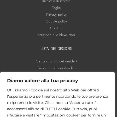
Richiesta di recesso
Taglie
Privacy policy
Cookie policy
Contatti
Iscrizione alla Newsletter
LISTA DEI DESIDERI
Cerca una lista dei desideri
Crea una lista dei desideri
Diamo valore alla tua privacy
SOCIAL
Utilizziamo i cookie sul nostro sito Web per offrirti
l'esperienza più pertinente ricordando le tue preferenze
e ripetendo le visite. Cliccando su "Accetta tutto",
acconsenti all'uso di TUTTI i cookie. Tuttavia, puoi
rifiutare e visitare "Impostazioni cookie" per fornire un