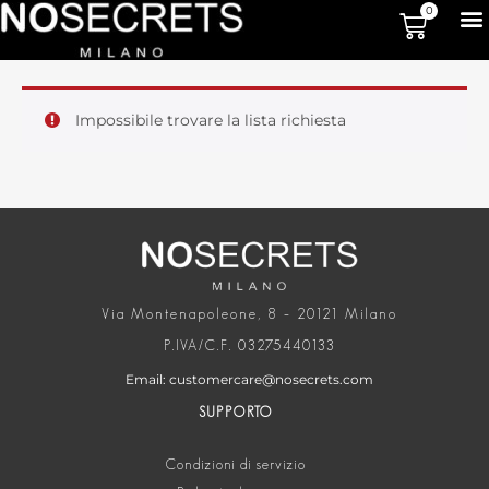
0
Impossibile trovare la lista richiesta
Via Montenapoleone, 8 – 20121 Milano
P.IVA/C.F. 03275440133
Email: customercare@nosecrets.com
SUPPORTO
Condizioni di servizio