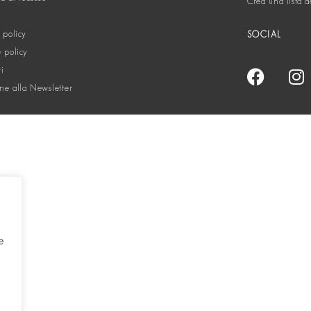
Crea una lista d
 policy
SOCIAL
 policy
ti
one alla Newsletter
e