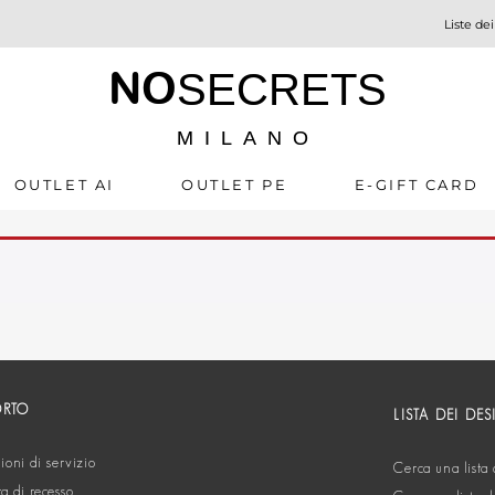
Liste dei
NO
SECRETS
MILANO
OUTLET AI
OUTLET PE
E-GIFT CARD
ORTO
LISTA DEI DES
oni di servizio
Cerca una lista 
ta di recesso