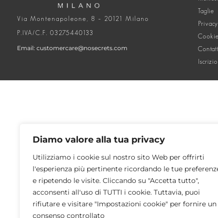
Taglie
Via Montenapoleone, 8 – 20121 Milano
Privacy
P.IVA/C.F. 03275440133
Cookie
Email: customercare@nosecrets.com
Contat
Iscrizi
Diamo valore alla tua privacy
Utilizziamo i cookie sul nostro sito Web per offrirti
l'esperienza più pertinente ricordando le tue preferenz
e ripetendo le visite. Cliccando su "Accetta tutto",
acconsenti all'uso di TUTTI i cookie. Tuttavia, puoi
rifiutare e visitare "Impostazioni cookie" per fornire un
consenso controllato