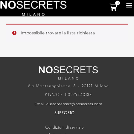
0
Impossibile trovare la lista richiesta
Via Montenapoleone, 8 – 20121 Milano
P.IVA/C.F. 03275440133
Email: customercare@nosecrets.com
SUPPORTO
Condizioni di servizio