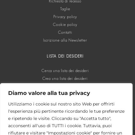
Richiesta di recesso
Taglie
Privacy policy
Cookie policy
Contatti
Iscrizione alla Newsletter
LISTA DEI DESIDERI
Cerca una lista dei desideri
Crea una lista dei desideri
Diamo valore alla tua privacy
SOCIAL
Utilizziamo i cookie sul nostro sito Web per offrirti
l'esperienza più pertinente ricordando le tue preferenze
e ripetendo le visite. Cliccando su "Accetta tutto",
acconsenti all'uso di TUTTI i cookie. Tuttavia, puoi
rifiutare e visitare "Impostazioni cookie" per fornire un