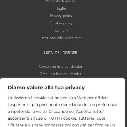
Richiesta di recesso
Taglie
Privacy policy
Cookie policy
Contatti
Iscrizione alla Newsletter
LISTA DEI DESIDERI
Cerca una lista dei desideri
Crea una lista dei desideri
Diamo valore alla tua privacy
SOCIAL
Utilizziamo i cookie sul nostro sito Web per offrirti
l'esperienza più pertinente ricordando le tue preferenze
e ripetendo le visite. Cliccando su "Accetta tutto",
acconsenti all'uso di TUTTI i cookie. Tuttavia, puoi
rifiutare e visitare "Impostazioni cookie" per fornire un