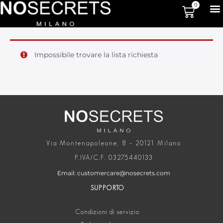
0
Impossibile trovare la lista richiesta
Via Montenapoleone, 8 – 20121 Milano
P.IVA/C.F. 03275440133
Email: customercare@nosecrets.com
SUPPORTO
Condizioni di servizio