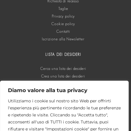
Richiesta di recesso
Taglie
Privacy policy
Cookie policy
Contatti
Iscrizione alla Newsletter
LISTA DEI DESIDERI
Cerca una lista dei desideri
Crea una lista dei desideri
Diamo valore alla tua privacy
SOCIAL
Utilizziamo i cookie sul nostro sito Web per offrirti
l'esperienza più pertinente ricordando le tue preferenze
e ripetendo le visite. Cliccando su "Accetta tutto",
acconsenti all'uso di TUTTI i cookie. Tuttavia, puoi
rifiutare e visitare "Impostazioni cookie" per fornire un