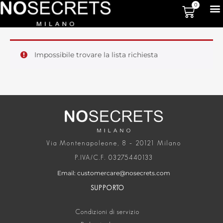
0
Impossibile trovare la lista richiesta
Via Montenapoleone, 8 – 20121 Milano
P.IVA/C.F. 03275440133
Email: customercare@nosecrets.com
SUPPORTO
Condizioni di servizio