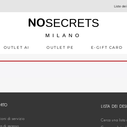
Liste dei
NO
SECRETS
MILANO
OUTLET AI
OUTLET PE
E-GIFT CARD
ORTO
LISTA DEI DES
oni di servizio
Cerca una lista 
ta di recesso