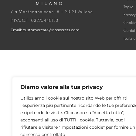
Taglie
Via Montenapoleone, 8 – 20121 Milano
Privacy
P.IVA/C.F. 03275440133
Cookie
Email: customercare@nosecrets.com
Contat
Iscrizi
Diamo valore alla tua privacy
Utilizziamo i cookie sul nostro sito Web per offrirti
l'esperienza più pertinente ricordando le tue preferenz
e ripetendo le visite. Cliccando su "Accetta tutto",
acconsenti all'uso di TUTTI i cookie. Tuttavia, puoi
rifiutare e visitare "Impostazioni cookie" per fornire un
consenso controllato