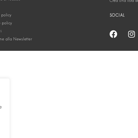
Crea una lista d
 policy
SOCIAL
 policy
ti
one alla Newsletter
e