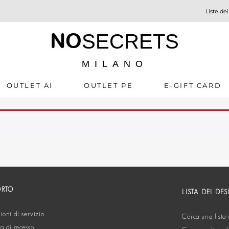
Liste dei
NO
SECRETS
MILANO
OUTLET AI
OUTLET PE
E-GIFT CARD
ORTO
LISTA DEI DES
oni di servizio
Cerca una lista 
ta di recesso