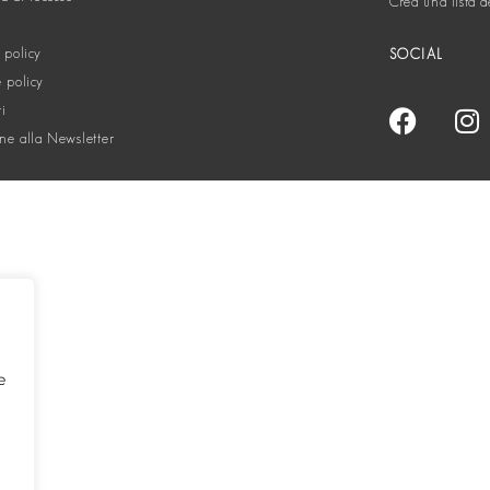
Crea una lista d
 policy
SOCIAL
 policy
ti
one alla Newsletter
e