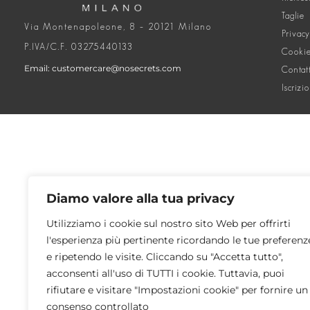
Taglie
Via Montenapoleone, 8 – 20121 Milano
Privacy
P.IVA/C.F. 03275440133
Cookie
Email: customercare@nosecrets.com
Contat
Iscrizi
Diamo valore alla tua privacy
Utilizziamo i cookie sul nostro sito Web per offrirti
l'esperienza più pertinente ricordando le tue preferenz
e ripetendo le visite. Cliccando su "Accetta tutto",
acconsenti all'uso di TUTTI i cookie. Tuttavia, puoi
rifiutare e visitare "Impostazioni cookie" per fornire un
consenso controllato