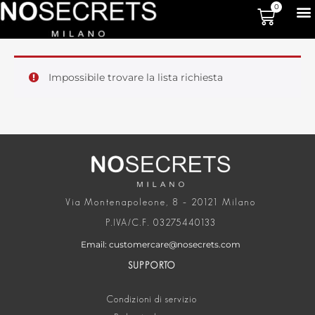
0
Impossibile trovare la lista richiesta
Via Montenapoleone, 8 – 20121 Milano
P.IVA/C.F. 03275440133
Email: customercare@nosecrets.com
SUPPORTO
Condizioni di servizio