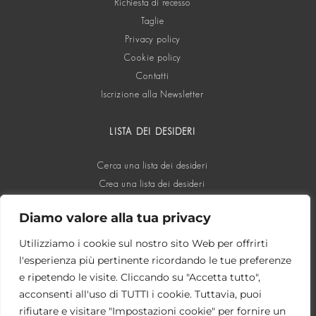
Richiesta di recesso
Taglie
Privacy policy
Cookie policy
Contatti
Iscrizione alla Newsletter
LISTA DEI DESIDERI
Cerca una lista dei desideri
Crea una lista dei desideri
Diamo valore alla tua privacy
SOCIAL
Utilizziamo i cookie sul nostro sito Web per offrirti
l'esperienza più pertinente ricordando le tue preferenze
e ripetendo le visite. Cliccando su "Accetta tutto",
acconsenti all'uso di TUTTI i cookie. Tuttavia, puoi
rifiutare e visitare "Impostazioni cookie" per fornire un