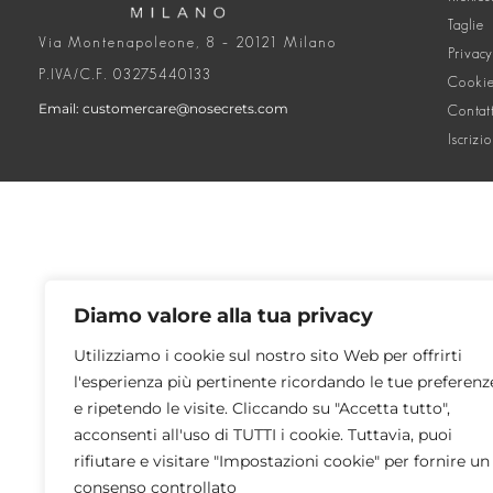
Taglie
Via Montenapoleone, 8 – 20121 Milano
Privacy
P.IVA/C.F. 03275440133
Cookie
Email: customercare@nosecrets.com
Contat
Iscrizi
Diamo valore alla tua privacy
Utilizziamo i cookie sul nostro sito Web per offrirti
l'esperienza più pertinente ricordando le tue preferenz
e ripetendo le visite. Cliccando su "Accetta tutto",
acconsenti all'uso di TUTTI i cookie. Tuttavia, puoi
rifiutare e visitare "Impostazioni cookie" per fornire un
consenso controllato