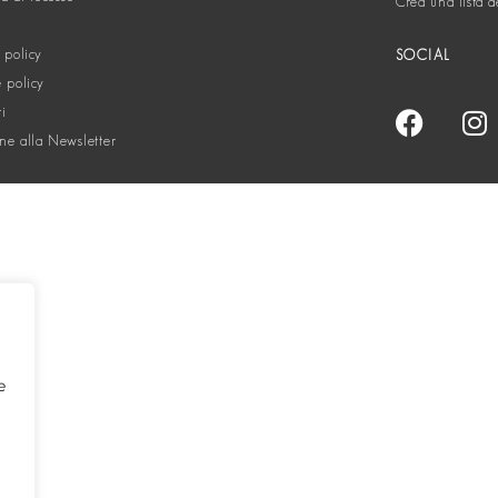
Crea una lista d
 policy
SOCIAL
 policy
ti
one alla Newsletter
e