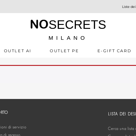
Liste dei
NO
SECRETS
MILANO
OUTLET AI
OUTLET PE
E-GIFT CARD
ORTO
LISTA DEI DES
oni di servizio
Cerca una lista 
ta di recesso