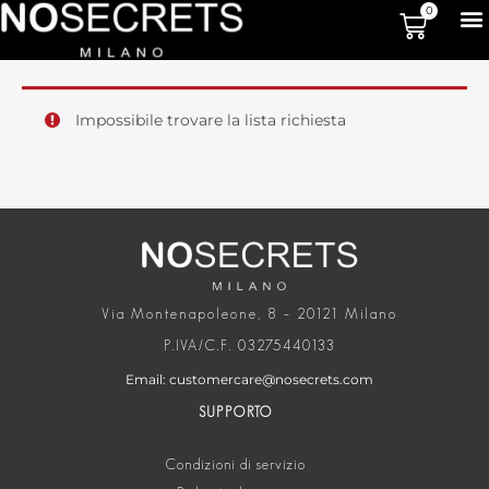
0
Impossibile trovare la lista richiesta
Via Montenapoleone, 8 – 20121 Milano
P.IVA/C.F. 03275440133
Email: customercare@nosecrets.com
SUPPORTO
Condizioni di servizio