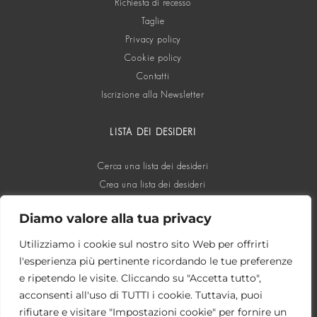
Richiesta di recesso
Taglie
Privacy policy
Cookie policy
Contatti
Iscrizione alla Newsletter
LISTA DEI DESIDERI
Cerca una lista dei desideri
Crea una lista dei desideri
Diamo valore alla tua privacy
SOCIAL
Utilizziamo i cookie sul nostro sito Web per offrirti
l'esperienza più pertinente ricordando le tue preferenze
e ripetendo le visite. Cliccando su "Accetta tutto",
acconsenti all'uso di TUTTI i cookie. Tuttavia, puoi
rifiutare e visitare "Impostazioni cookie" per fornire un