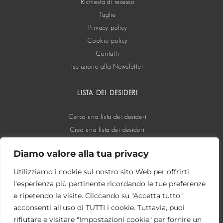
Richiesta di recesso
Taglie
Privacy policy
Cookie policy
Contatti
Iscrizione alla Newsletter
LISTA DEI DESIDERI
Cerca una lista dei desideri
Crea una lista dei desideri
Diamo valore alla tua privacy
SOCIAL
Utilizziamo i cookie sul nostro sito Web per offrirti
l'esperienza più pertinente ricordando le tue preferenze
e ripetendo le visite. Cliccando su "Accetta tutto",
acconsenti all'uso di TUTTI i cookie. Tuttavia, puoi
rifiutare e visitare "Impostazioni cookie" per fornire un