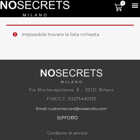
0
Impossibile trovare la lista richiesta
Via Montenapoleone, 8 – 20121 Milano
P.IVA/C.F. 03275440133
Email: customercare@nosecrets.com
SUPPORTO
Condizioni di servizio