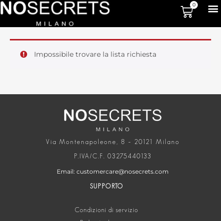
0
Impossibile trovare la lista richiesta
Via Montenapoleone, 8 – 20121 Milano
P.IVA/C.F. 03275440133
Email: customercare@nosecrets.com
SUPPORTO
Condizioni di servizio