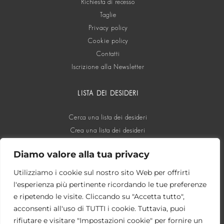
Richiesta di recesso
Taglie
Privacy policy
Cookie policy
Contatti
Iscrizione alla Newsletter
LISTA DEI DESIDERI
Cerca una lista dei desideri
Crea una lista dei desideri
Diamo valore alla tua privacy
SOCIAL
Utilizziamo i cookie sul nostro sito Web per offrirti
l'esperienza più pertinente ricordando le tue preferenze
e ripetendo le visite. Cliccando su "Accetta tutto",
acconsenti all'uso di TUTTI i cookie. Tuttavia, puoi
rifiutare e visitare "Impostazioni cookie" per fornire un