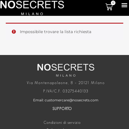
0
Impossibile trovare la lista richiesta
Via Montenapoleone, 8 – 20121 Milano
P.IVA/C.F. 03275440133
Email: customercare@nosecrets.com
SUPPORTO
Condizioni di servizio