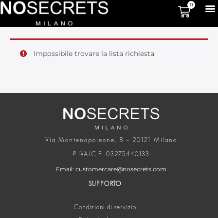
0
Impossibile trovare la lista richiesta
Via Montenapoleone, 8 – 20121 Milano
P.IVA/C.F. 03275440133
Email: customercare@nosecrets.com
SUPPORTO
Condizioni di servizio