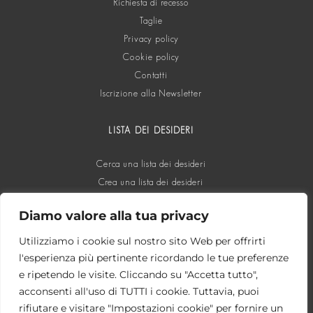
Richiesta di recesso
Taglie
Privacy policy
Cookie policy
Contatti
Iscrizione alla Newsletter
LISTA DEI DESIDERI
Cerca una lista dei desideri
Crea una lista dei desideri
Diamo valore alla tua privacy
SOCIAL
Utilizziamo i cookie sul nostro sito Web per offrirti
l'esperienza più pertinente ricordando le tue preferenze
e ripetendo le visite. Cliccando su "Accetta tutto",
acconsenti all'uso di TUTTI i cookie. Tuttavia, puoi
rifiutare e visitare "Impostazioni cookie" per fornire un