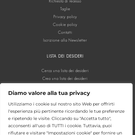
Richiesta di recesso
Taglie
Privacy policy
Cookie policy
Contatti
Iscrizione alla Newsletter
LISTA DEI DESIDERI
Cerca una lista dei desideri
Crea una lista dei desideri
Diamo valore alla tua privacy
SOCIAL
Utilizziamo i cookie sul nostro sito Web per offrirti
l'esperienza più pertinente ricordando le tue preferenze
e ripetendo le visite. Cliccando su "Accetta tutto",
acconsenti all'uso di TUTTI i cookie. Tuttavia, puoi
rifiutare e visitare "Impostazioni cookie" per fornire un