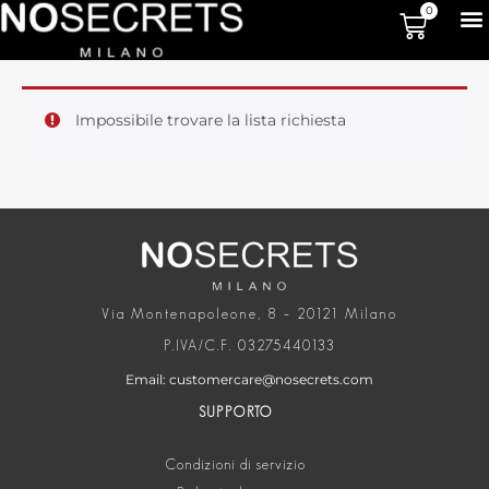
0
Impossibile trovare la lista richiesta
Via Montenapoleone, 8 – 20121 Milano
P.IVA/C.F. 03275440133
Email: customercare@nosecrets.com
SUPPORTO
Condizioni di servizio