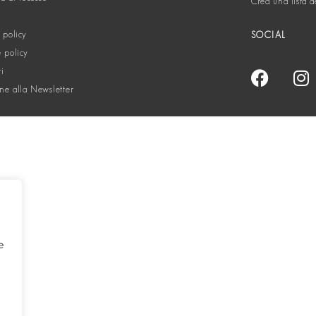
Crea una lista d
 policy
SOCIAL
 policy
ti
one alla Newsletter
e