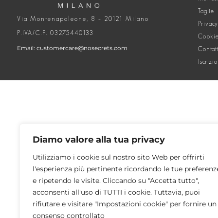
Taglie
Via Montenapoleone, 8 – 20121 Milano
Privacy
P.IVA/C.F. 03275440133
Cookie
Email: customercare@nosecrets.com
Contat
Iscrizi
Diamo valore alla tua privacy
Utilizziamo i cookie sul nostro sito Web per offrirti
l'esperienza più pertinente ricordando le tue preferenz
e ripetendo le visite. Cliccando su "Accetta tutto",
acconsenti all'uso di TUTTI i cookie. Tuttavia, puoi
rifiutare e visitare "Impostazioni cookie" per fornire un
consenso controllato