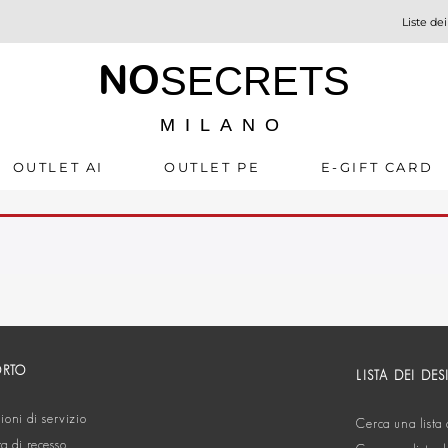
Liste dei
NO
SECRETS
MILANO
OUTLET AI
OUTLET PE
E-GIFT CARD
ORTO
LISTA DEI DES
oni di servizio
Cerca una lista 
ta di recesso