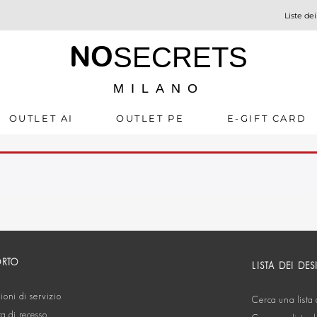
Liste dei
NO
SECRETS
MILANO
OUTLET AI
OUTLET PE
E-GIFT CARD
ORTO
LISTA DEI DES
oni di servizio
Cerca una lista 
ta di recesso