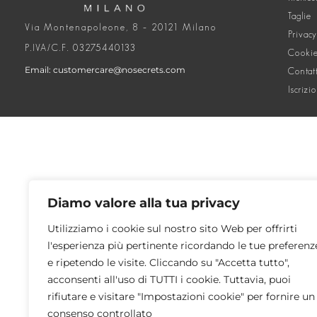
Taglie
Via Montenapoleone, 8 – 20121 Milano
Privacy
P.IVA/C.F. 03275440133
Cookie
Email: customercare@nosecrets.com
Contat
Iscrizi
Diamo valore alla tua privacy
Utilizziamo i cookie sul nostro sito Web per offrirti
l'esperienza più pertinente ricordando le tue preferenz
e ripetendo le visite. Cliccando su "Accetta tutto",
acconsenti all'uso di TUTTI i cookie. Tuttavia, puoi
rifiutare e visitare "Impostazioni cookie" per fornire un
consenso controllato