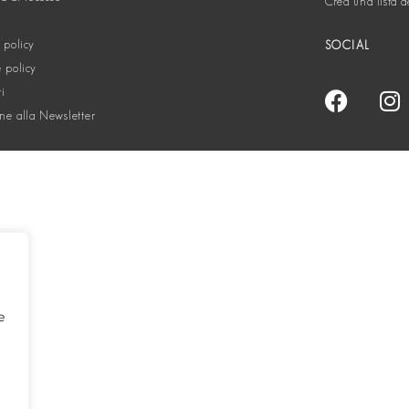
Crea una lista d
 policy
SOCIAL
 policy
ti
one alla Newsletter
e