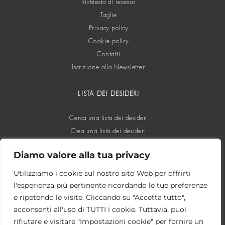
Richiesta di recesso
Taglie
Privacy policy
Cookie policy
Contatti
Iscrizione alla Newsletter
LISTA DEI DESIDERI
Cerca una lista dei desideri
Crea una lista dei desideri
Diamo valore alla tua privacy
SOCIAL
Utilizziamo i cookie sul nostro sito Web per offrirti
l'esperienza più pertinente ricordando le tue preferenze
e ripetendo le visite. Cliccando su "Accetta tutto",
acconsenti all'uso di TUTTI i cookie. Tuttavia, puoi
rifiutare e visitare "Impostazioni cookie" per fornire un