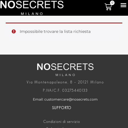
0
Impossibile trovare la lista richiesta
Via Montenapoleone, 8 – 20121 Milano
P.IVA/C.F. 03275440133
Email: customercare@nosecrets.com
SUPPORTO
Condizioni di servizio