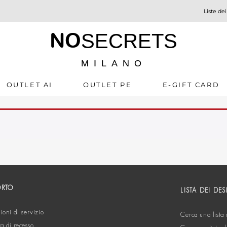
Liste dei
NO
SECRETS
MILANO
OUTLET AI
OUTLET PE
E-GIFT CARD
ORTO
LISTA DEI DES
oni di servizio
Cerca una lista 
ta di recesso