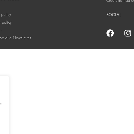
Crea una lista d
 policy
SOCIAL
 policy
ti
one alla Newsletter
e