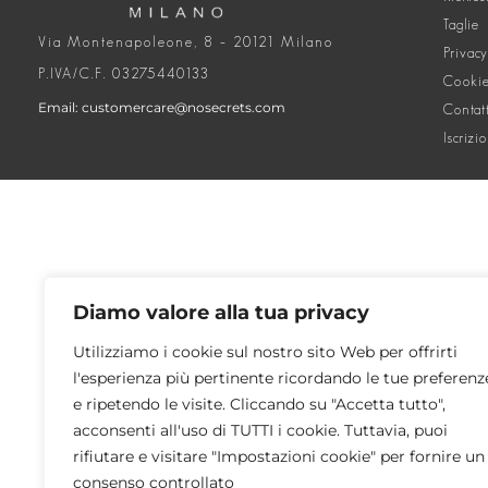
Taglie
Via Montenapoleone, 8 – 20121 Milano
Privacy
P.IVA/C.F. 03275440133
Cookie
Email: customercare@nosecrets.com
Contat
Iscrizi
Diamo valore alla tua privacy
Utilizziamo i cookie sul nostro sito Web per offrirti
l'esperienza più pertinente ricordando le tue preferenz
e ripetendo le visite. Cliccando su "Accetta tutto",
acconsenti all'uso di TUTTI i cookie. Tuttavia, puoi
rifiutare e visitare "Impostazioni cookie" per fornire un
consenso controllato