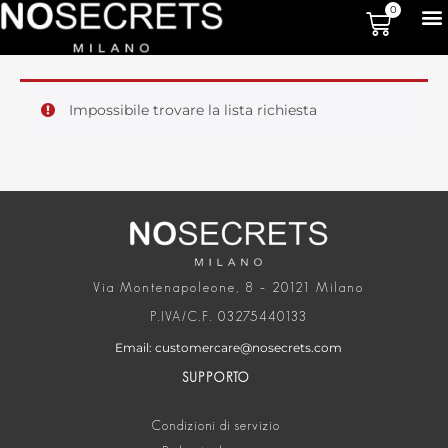
0
Impossibile trovare la lista richiesta
Via Montenapoleone, 8 – 20121 Milano
P.IVA/C.F. 03275440133
Email: customercare@nosecrets.com
SUPPORTO
Condizioni di servizio