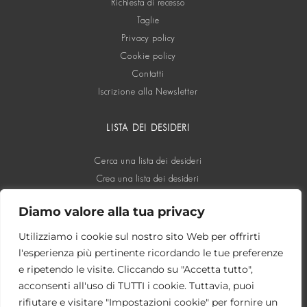
Richiesta di recesso
Taglie
Privacy policy
Cookie policy
Contatti
Iscrizione alla Newsletter
LISTA DEI DESIDERI
Cerca una lista dei desideri
Crea una lista dei desideri
Diamo valore alla tua privacy
SOCIAL
Utilizziamo i cookie sul nostro sito Web per offrirti
l'esperienza più pertinente ricordando le tue preferenze
e ripetendo le visite. Cliccando su "Accetta tutto",
acconsenti all'uso di TUTTI i cookie. Tuttavia, puoi
rifiutare e visitare "Impostazioni cookie" per fornire un