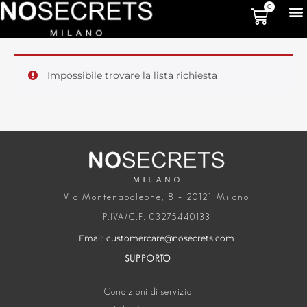
0
Impossibile trovare la lista richiesta
Via Montenapoleone, 8 – 20121 Milano
P.IVA/C.F. 03275440133
Email: customercare@nosecrets.com
SUPPORTO
Condizioni di servizio