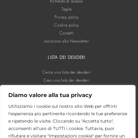
Richiesta di recesso
Taglie
Privacy policy
Cookie policy
Contatti
Iscrizione alla Newsletter
LISTA DEI DESIDERI
Cerca una lista dei desideri
Crea una lista dei desideri
Diamo valore alla tua privacy
SOCIAL
Utilizziamo i cookie sul nostro sito Web per offrirti
l'esperienza più pertinente ricordando le tue preferenze
e ripetendo le visite. Cliccando su "Accetta tutto",
acconsenti all'uso di TUTTI i cookie. Tuttavia, puoi
rifiutare e visitare "Impostazioni cookie" per fornire un