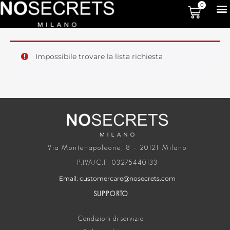
0
Impossibile trovare la lista richiesta
Via Montenapoleone, 8 – 20121 Milano
P.IVA/C.F. 03275440133
Email: customercare@nosecrets.com
SUPPORTO
Condizioni di servizio