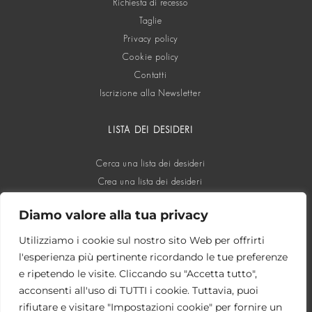
Richiesta di recesso
Taglie
Privacy policy
Cookie policy
Contatti
Iscrizione alla Newsletter
LISTA DEI DESIDERI
Cerca una lista dei desideri
Crea una lista dei desideri
Diamo valore alla tua privacy
SOCIAL
Utilizziamo i cookie sul nostro sito Web per offrirti
l'esperienza più pertinente ricordando le tue preferenze
e ripetendo le visite. Cliccando su "Accetta tutto",
acconsenti all'uso di TUTTI i cookie. Tuttavia, puoi
rifiutare e visitare "Impostazioni cookie" per fornire un