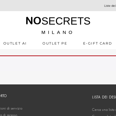
Liste dei
NO
SECRETS
MILANO
OUTLET AI
OUTLET PE
E-GIFT CARD
ORTO
LISTA DEI DES
oni di servizio
Cerca una lista 
ta di recesso