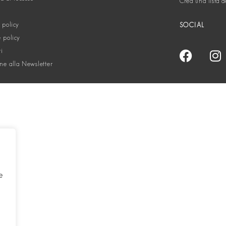
Crea una lista d
 policy
SOCIAL
 policy
ti
one alla Newsletter
e