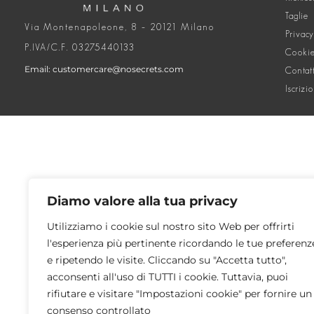
Taglie
Via Montenapoleone, 8 – 20121 Milano
Privacy
P.IVA/C.F. 03275440133
Cookie
Email: customercare@nosecrets.com
Contat
Iscrizi
Diamo valore alla tua privacy
Utilizziamo i cookie sul nostro sito Web per offrirti
l'esperienza più pertinente ricordando le tue preferenz
e ripetendo le visite. Cliccando su "Accetta tutto",
acconsenti all'uso di TUTTI i cookie. Tuttavia, puoi
rifiutare e visitare "Impostazioni cookie" per fornire un
consenso controllato