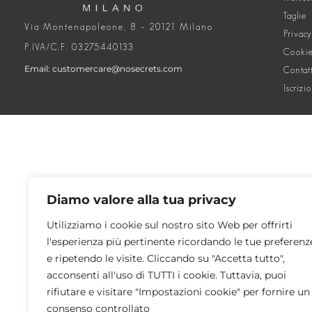
Taglie
Via Montenapoleone, 8 – 20121 Milano
Privacy
P.IVA/C.F. 03275440133
Cookie
Email: customercare@nosecrets.com
Contat
Iscrizi
Diamo valore alla tua privacy
Utilizziamo i cookie sul nostro sito Web per offrirti
l'esperienza più pertinente ricordando le tue preferenz
e ripetendo le visite. Cliccando su "Accetta tutto",
acconsenti all'uso di TUTTI i cookie. Tuttavia, puoi
rifiutare e visitare "Impostazioni cookie" per fornire un
consenso controllato