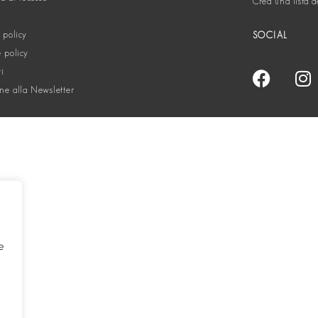
Crea una lista d
 policy
SOCIAL
 policy
ti
one alla Newsletter
e