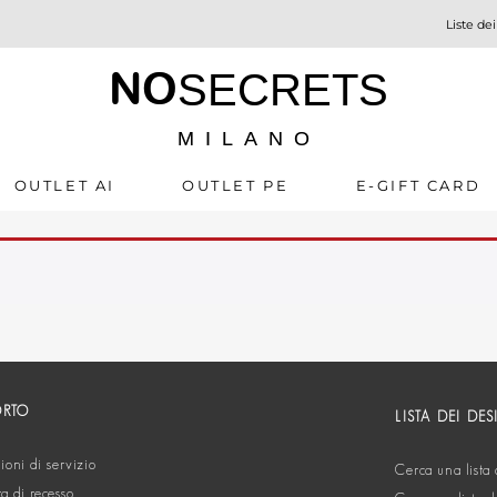
Liste dei
NO
SECRETS
MILANO
OUTLET AI
OUTLET PE
E-GIFT CARD
ORTO
LISTA DEI DES
oni di servizio
Cerca una lista 
ta di recesso