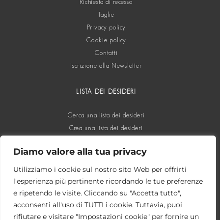
Richiesta di recesso
Taglie
Privacy policy
Cookie policy
Contatti
Iscrizione alla Newsletter
LISTA DEI DESIDERI
Cerca una lista dei desideri
Crea una lista dei desideri
Diamo valore alla tua privacy
SOCIAL
Utilizziamo i cookie sul nostro sito Web per offrirti
l'esperienza più pertinente ricordando le tue preferenze
e ripetendo le visite. Cliccando su "Accetta tutto",
acconsenti all'uso di TUTTI i cookie. Tuttavia, puoi
rifiutare e visitare "Impostazioni cookie" per fornire un