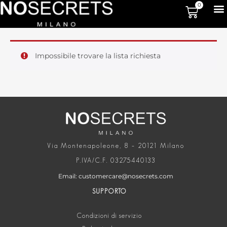
0
Impossibile trovare la lista richiesta
Via Montenapoleone, 8 – 20121 Milano
P.IVA/C.F. 03275440133
Email: customercare@nosecrets.com
SUPPORTO
Condizioni di servizio