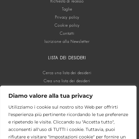
Richiesta di recesso
Taglie
Privacy policy
Cookie policy
Contatti
Iscrizione alla Newsletter
LISTA DEI DESIDERI
Cerca una lista dei desideri
Crea una lista dei desideri
Diamo valore alla tua privacy
SOCIAL
Utilizziamo i cookie sul nostro sito Web per offrirti
l'esperienza più pertinente ricordando le tue preferenze
e ripetendo le visite. Cliccando su "Accetta tutto",
acconsenti all'uso di TUTTI i cookie. Tuttavia, puoi
rifiutare e visitare "Impostazioni cookie" per fornire un