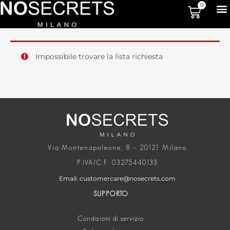
0
Impossibile trovare la lista richiesta
Via Montenapoleone, 8 – 20121 Milano
P.IVA/C.F. 03275440133
Email: customercare@nosecrets.com
SUPPORTO
Condizioni di servizio