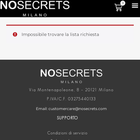
0
Impossibile trovare la lista richiesta
Via Montenapoleone, 8 – 20121 Milano
P.IVA/C.F. 03275440133
Email: customercare@nosecrets.com
SUPPORTO
Condizioni di servizio