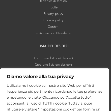
Richiesta di recesso
Taglie
Privacy policy
Cookie policy
Contatti
Iscrizione alla Newsletter
LISTA DEI DESIDERI
Cerca una lista dei desideri
Crea una lista dei desideri
Diamo valore alla tua privacy
SOCIAL
Utilizziamo i cookie sul nostro sito Web per offrirti
l'esperienza più pertinente ricordando le tue preferenze
e ripetendo le visite. Cliccando su "Accetta tutto",
acconsenti all'uso di TUTTI i cookie. Tuttavia, puoi
rifiutare e visitare "Impostazioni cookie" per fornire un