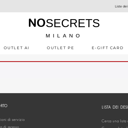
Liste dei
NO
SECRETS
MILANO
OUTLET AI
OUTLET PE
E-GIFT CARD
ORTO
LISTA DEI DES
oni di servizio
Cerca una lista 
ta di recesso