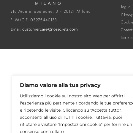
Taglie
Via Montenapoleone, 8 – 20121 Milano
Privacy
P.IVA/C.F. 03275440133
Cookie
Email: customercare@nosecrets.com
Contat
Iscrizi
Diamo valore alla tua privacy
Utilizziamo i cookie sul nostro sito Web per offrirti
l'esperienza più pertinente ricordando le tue preferenz
e ripetendo le visite. Cliccando su "Accetta tutto",
acconsenti all'uso di TUTTI i cookie. Tuttavia, puoi
rifiutare e visitare "Impostazioni cookie" per fornire un
consenso controllato