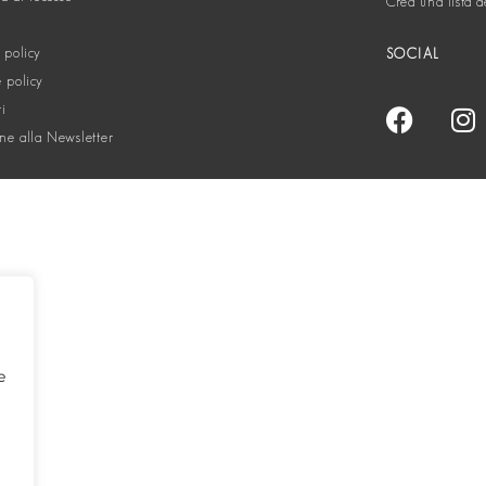
Crea una lista d
 policy
SOCIAL
 policy
ti
one alla Newsletter
e