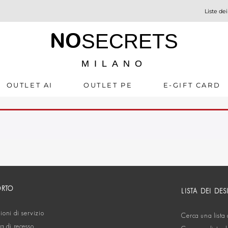
Liste dei
NO
SECRETS
MILANO
OUTLET AI
OUTLET PE
E-GIFT CARD
ORTO
LISTA DEI DES
oni di servizio
Cerca una lista 
ta di recesso