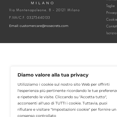
Taglie
Via Montenapoleone, 8 – 20121 Milano
Privacy
P.IVA/C.F. 03275440133
Cookie
Email: customercare@nosecrets.com
Contat
Iscrizi
Diamo valore alla tua privacy
Utilizziamo i cookie sul nostro sito Web per offrirti
l'esperienza più pertinente ricordando le tue preferenz
e ripetendo le visite. Cliccando su "Accetta tutto",
acconsenti all'uso di TUTTI i cookie. Tuttavia, puoi
rifiutare e visitare "Impostazioni cookie" per fornire un
consenso controllato