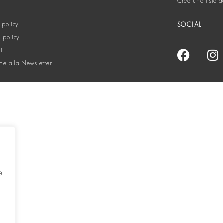
Crea una lista d
 policy
SOCIAL
 policy
ti
one alla Newsletter
e