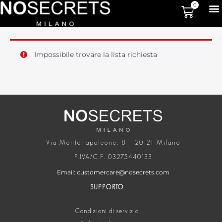
0
Impossibile trovare la lista richiesta
Via Montenapoleone, 8 – 20121 Milano
P.IVA/C.F. 03275440133
Email: customercare@nosecrets.com
SUPPORTO
Condizioni di servizio