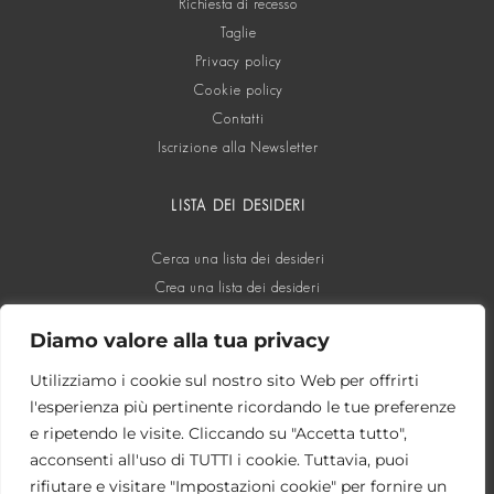
Richiesta di recesso
Taglie
Privacy policy
Cookie policy
Contatti
Iscrizione alla Newsletter
LISTA DEI DESIDERI
Cerca una lista dei desideri
Crea una lista dei desideri
Diamo valore alla tua privacy
SOCIAL
Utilizziamo i cookie sul nostro sito Web per offrirti
l'esperienza più pertinente ricordando le tue preferenze
e ripetendo le visite. Cliccando su "Accetta tutto",
acconsenti all'uso di TUTTI i cookie. Tuttavia, puoi
rifiutare e visitare "Impostazioni cookie" per fornire un