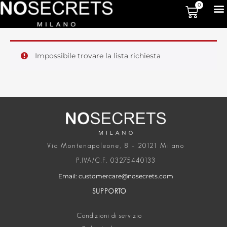
0
Impossibile trovare la lista richiesta
Via Montenapoleone, 8 – 20121 Milano
P.IVA/C.F. 03275440133
Email: customercare@nosecrets.com
SUPPORTO
Condizioni di servizio