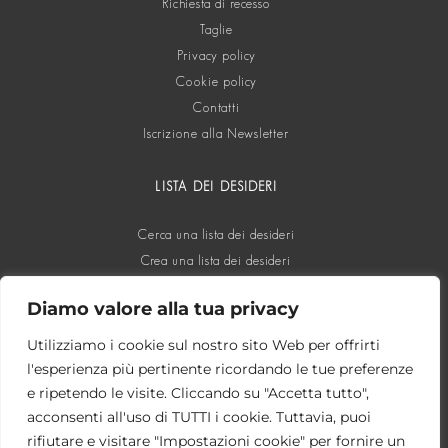
Richiesta di recesso
Taglie
Privacy policy
Cookie policy
Contatti
Iscrizione alla Newsletter
LISTA DEI DESIDERI
Cerca una lista dei desideri
Crea una lista dei desideri
Diamo valore alla tua privacy
SOCIAL
Utilizziamo i cookie sul nostro sito Web per offrirti
l'esperienza più pertinente ricordando le tue preferenze
e ripetendo le visite. Cliccando su "Accetta tutto",
acconsenti all'uso di TUTTI i cookie. Tuttavia, puoi
rifiutare e visitare "Impostazioni cookie" per fornire un