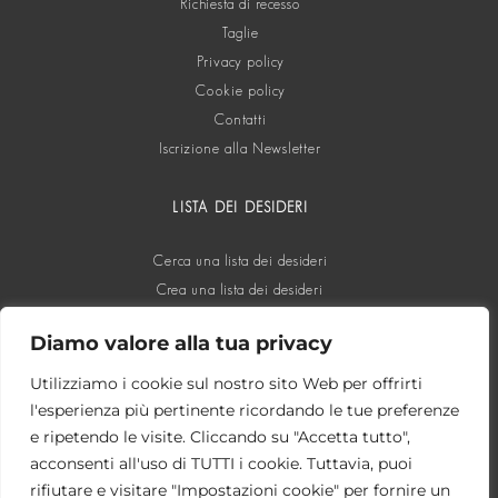
Richiesta di recesso
Taglie
Privacy policy
Cookie policy
Contatti
Iscrizione alla Newsletter
LISTA DEI DESIDERI
Cerca una lista dei desideri
Crea una lista dei desideri
Diamo valore alla tua privacy
SOCIAL
Utilizziamo i cookie sul nostro sito Web per offrirti
l'esperienza più pertinente ricordando le tue preferenze
e ripetendo le visite. Cliccando su "Accetta tutto",
acconsenti all'uso di TUTTI i cookie. Tuttavia, puoi
rifiutare e visitare "Impostazioni cookie" per fornire un