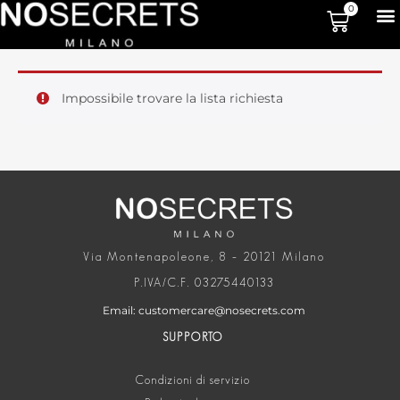
0
Impossibile trovare la lista richiesta
Via Montenapoleone, 8 – 20121 Milano
P.IVA/C.F. 03275440133
Email: customercare@nosecrets.com
SUPPORTO
Condizioni di servizio