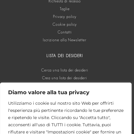
Richiesta di recesso
Taglie
Privacy policy
Cookie policy
Contatti
Iscrizione alla Newsletter
LISTA DEI DESIDERI
Cerca una lista dei desideri
Crea una lista dei desideri
Diamo valore alla tua privacy
SOCIAL
Utilizziamo i cookie sul nostro sito Web per offrirti
l'esperienza più pertinente ricordando le tue preferenze
e ripetendo le visite. Cliccando su "Accetta tutto",
acconsenti all'uso di TUTTI i cookie. Tuttavia, puoi
rifiutare e visitare "Impostazioni cookie" per fornire un