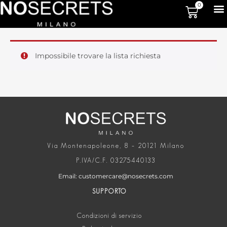
0
Impossibile trovare la lista richiesta
Via Montenapoleone, 8 – 20121 Milano
P.IVA/C.F. 03275440133
Email: customercare@nosecrets.com
SUPPORTO
Condizioni di servizio