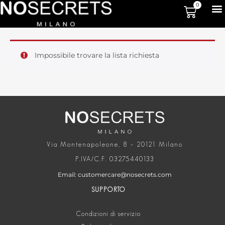
0
Impossibile trovare la lista richiesta
Via Montenapoleone, 8 – 20121 Milano
P.IVA/C.F. 03275440133
Email: customercare@nosecrets.com
SUPPORTO
Condizioni di servizio