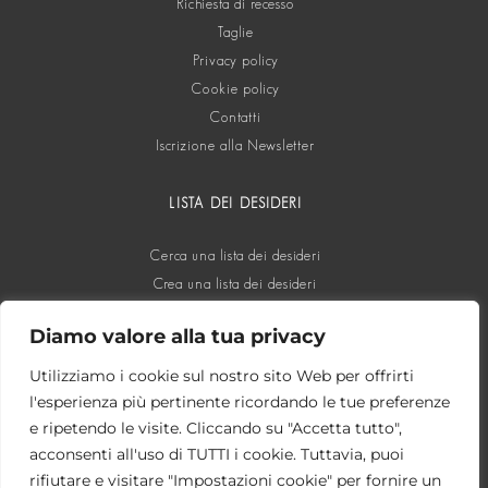
Richiesta di recesso
Taglie
Privacy policy
Cookie policy
Contatti
Iscrizione alla Newsletter
LISTA DEI DESIDERI
Cerca una lista dei desideri
Crea una lista dei desideri
Diamo valore alla tua privacy
SOCIAL
Utilizziamo i cookie sul nostro sito Web per offrirti
l'esperienza più pertinente ricordando le tue preferenze
e ripetendo le visite. Cliccando su "Accetta tutto",
acconsenti all'uso di TUTTI i cookie. Tuttavia, puoi
rifiutare e visitare "Impostazioni cookie" per fornire un