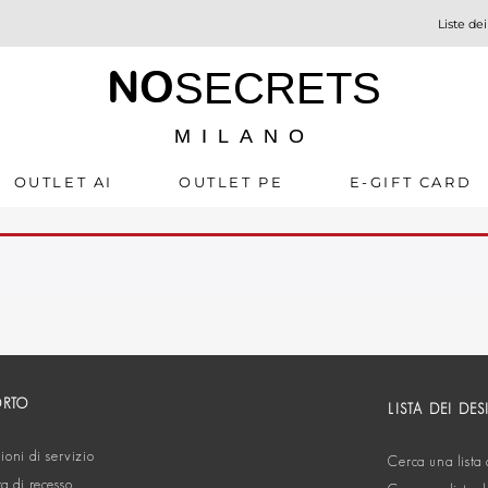
Liste dei
NO
SECRETS
MILANO
OUTLET AI
OUTLET PE
E-GIFT CARD
ORTO
LISTA DEI DES
oni di servizio
Cerca una lista 
ta di recesso