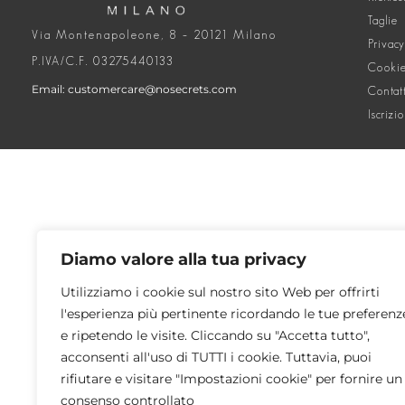
Taglie
Via Montenapoleone, 8 – 20121 Milano
Privacy
P.IVA/C.F. 03275440133
Cookie
Email: customercare@nosecrets.com
Contat
Iscrizi
Diamo valore alla tua privacy
Utilizziamo i cookie sul nostro sito Web per offrirti
l'esperienza più pertinente ricordando le tue preferenz
e ripetendo le visite. Cliccando su "Accetta tutto",
acconsenti all'uso di TUTTI i cookie. Tuttavia, puoi
rifiutare e visitare "Impostazioni cookie" per fornire un
consenso controllato