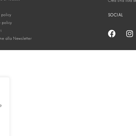
Crea una lista d
 policy
SOCIAL
 policy
ti
one alla Newsletter
e