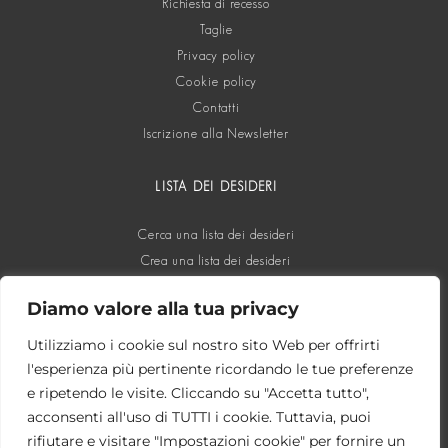
Richiesta di recesso
Taglie
Privacy policy
Cookie policy
Contatti
Iscrizione alla Newsletter
LISTA DEI DESIDERI
Cerca una lista dei desideri
Crea una lista dei desideri
Diamo valore alla tua privacy
SOCIAL
Utilizziamo i cookie sul nostro sito Web per offrirti
l'esperienza più pertinente ricordando le tue preferenze
e ripetendo le visite. Cliccando su "Accetta tutto",
acconsenti all'uso di TUTTI i cookie. Tuttavia, puoi
rifiutare e visitare "Impostazioni cookie" per fornire un