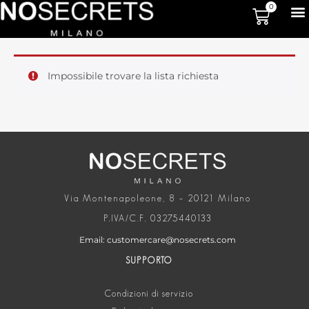
0
Impossibile trovare la lista richiesta
Via Montenapoleone, 8 – 20121 Milano
P.IVA/C.F. 03275440133
Email: customercare@nosecrets.com
SUPPORTO
Condizioni di servizio