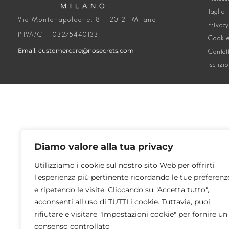
Taglie
Via Montenapoleone, 8 – 20121 Milano
Privacy
P.IVA/C.F. 03275440133
Cookie
Email: customercare@nosecrets.com
Contat
Iscrizi
Diamo valore alla tua privacy
Utilizziamo i cookie sul nostro sito Web per offrirti
l'esperienza più pertinente ricordando le tue preferenz
e ripetendo le visite. Cliccando su "Accetta tutto",
acconsenti all'uso di TUTTI i cookie. Tuttavia, puoi
rifiutare e visitare "Impostazioni cookie" per fornire un
consenso controllato