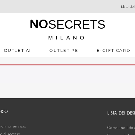
Liste dei
NO
SECRETS
MILANO
OUTLET AI
OUTLET PE
E-GIFT CARD
ORTO
LISTA DEI DES
oni di servizio
Cerca una lista 
ta di recesso