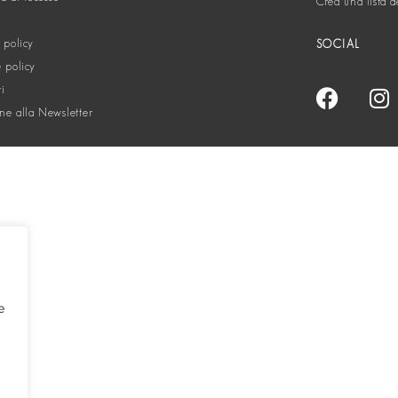
Crea una lista d
 policy
SOCIAL
 policy
ti
one alla Newsletter
e