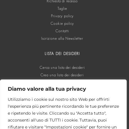
Richiesta di recesso
Taglie
Privacy policy
Cookie policy
Contatti
Iscrizione alla Newsletter
LISTA DEI DESIDERI
Cerca una lista dei desideri
Crea una lista dei desideri
Diamo valore alla tua privacy
SOCIAL
Utilizziamo i cookie sul nostro sito Web per offrirti
l'esperienza più pertinente ricordando le tue preferenze
e ripetendo le visite. Cliccando su "Accetta tutto",
acconsenti all'uso di TUTTI i cookie. Tuttavia, puoi
rifiutare e visitare "Impostazioni cookie" per fornire un