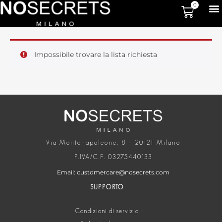
0
Impossibile trovare la lista richiesta
Via Montenapoleone, 8 – 20121 Milano
P.IVA/C.F. 03275440133
Email: customercare@nosecrets.com
SUPPORTO
Condizioni di servizio