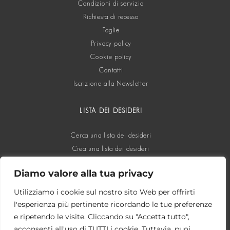
Condizioni di servizio
Richiesta di recesso
Taglie
Privacy policy
Cookie policy
Contatti
Iscrizione alla Newsletter
LISTA DEI DESIDERI
Cerca una lista dei desideri
Crea una lista dei desideri
Diamo valore alla tua privacy
SOCIAL
Utilizziamo i cookie sul nostro sito Web per offrirti
l'esperienza più pertinente ricordando le tue preferenze
e ripetendo le visite. Cliccando su "Accetta tutto",
acconsenti all'uso di TUTTI i cookie. Tuttavia, puoi