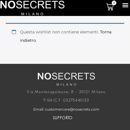
0
Questa wishlist non contiene elementi.
Torna
indietro
Via Montenapoleone, 8 – 20121 Milano
P.IVA/C.F. 03275440133
Email: customercare@nosecrets.com
SUPPORTO